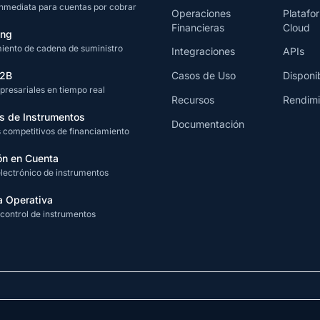
inmediata para cuentas por cobrar
Operaciones
Platafo
Financieras
Cloud
ing
iento de cadena de suministro
Integraciones
APIs
B2B
Casos de Uso
Disponi
resariales en tiempo real
Recursos
Rendimi
s de Instrumentos
Documentación
competitivos de financiamiento
ón en Cuenta
electrónico de instrumentos
a Operativa
 control de instrumentos