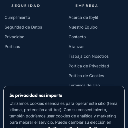
SEGURIDAD
EMPRESA
Cumplimiento
Acerca de Ibylit
Seguridad de Datos
Nuestro Equipo
Privacidad
Contacto
Políticas
Alianzas
Trabaja con Nosotros
Política de Privacidad
Política de Cookies
Términos de Uso
Su privacidad nos importa
Utilizamos cookies esenciales para operar este sitio (tema,
idioma, protección anti-bot). Con su consentimiento,
también podríamos usar cookies de analítica y marketing
CLOUD-NATIVE
•
API-FIRST
•
MODULAR
•
ESCALABLE
para mejorar el servicio. Puede cambiar su elección en